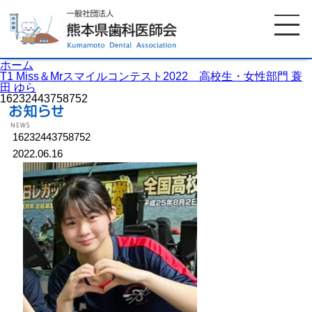
ホーム
T1 Miss＆Mrスマイルコンテスト2022 高校生・女性部門 蓑
田 ゆら
16232443758752
ホーム
歯科医師会について
16232443758752
2022.06.16
歯科医院検索
休日当番医
イベント案内
歯の豆知識
お知らせ
口腔保健センター
国保組合からのお知らせ
熊本歯科衛生士専門学院