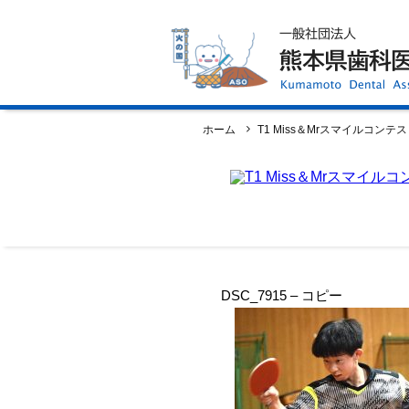
ホーム
歯科医師会について
歯科医院検索
休日当番医
イベント案内
歯の豆知識
お知らせ
口腔保健センター
国保組合からのお知らせ
ホーム
T1 Miss＆Mrスマイルコンテ
熊本歯科衛生士専門学院
会員専用ページ
プライバシーポリシー
サイトマップ
DSC_7915 – コピー