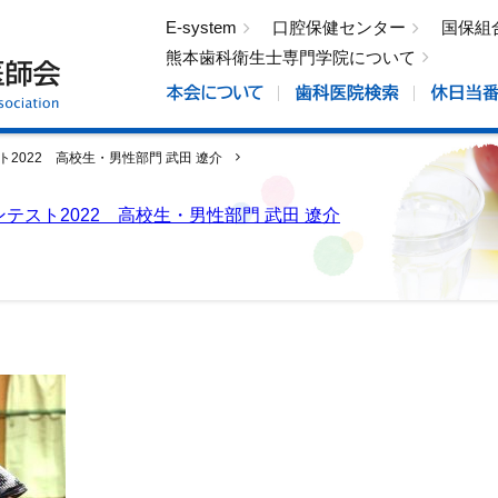
E-system
口腔保健センター
国保組
熊本歯科衛生士専門学院について
スト2022 高校生・男性部門 武田 遼介
DSC_7915 – コピー