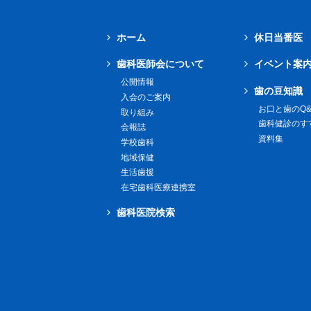
ホーム
休日当番医
歯科医師会について
イベント案
公開情報
歯の豆知識
入会のご案内
お口と歯のQ&
取り組み
歯科健診のす
会報誌
資料集
学校歯科
地域保健
生活歯援
在宅歯科医療連携室
歯科医院検索