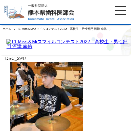
ホーム
T1 Miss＆Mrスマイルコンテスト2022 高校生・男性部門 河津 幸佑
DSC_3947
ホーム
歯科医師会について
DSC_3947
歯科医院検索
休日当番医
イベント案内
歯の豆知識
お知らせ
口腔保健センター
国保組合からのお知らせ
熊本歯科衛生士専門学院