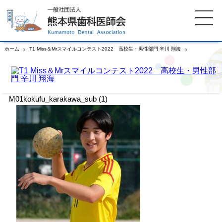
ホーム
T1 Miss＆Mrスマイルコンテスト2022 高校生・男性部門 辛川 翔海
M01kokufu_karakawa_sub (1)
ホーム
歯科医師会について
M01kokufu_karakawa_sub (1)
歯科医院検索
休日当番医
イベント案内
歯の豆知識
お知らせ
口腔保健センター
国保組合からのお知らせ
熊本歯科衛生士専門学院