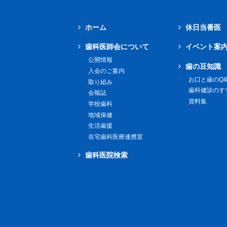
ホーム
休日当番医
歯科医師会について
イベント案
公開情報
歯の豆知識
入会のご案内
お口と歯のQ&
取り組み
歯科健診のす
会報誌
資料集
学校歯科
地域保健
生活歯援
在宅歯科医療連携室
歯科医院検索