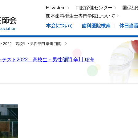
E-system
口腔保健センター
国保組
熊本歯科衛生士専門学院について
スト2022 高校生・男性部門 辛川 翔海
M01kokufu_karakawa_sub (3)