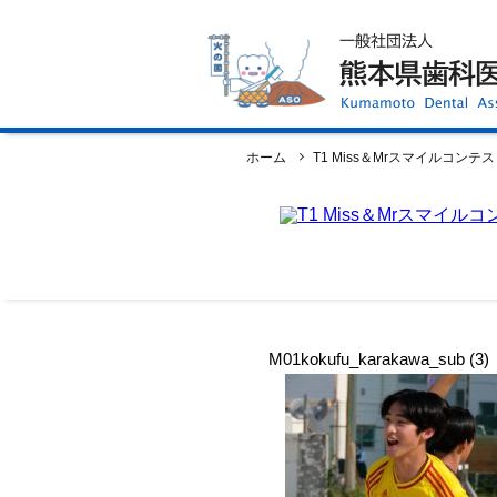
ホーム
歯科医師会について
歯科医院検索
休日当番医
イベント案内
歯の豆知識
お知らせ
口腔保健センター
国保組合からのお知らせ
ホーム
T1 Miss＆Mrスマイルコンテ
熊本歯科衛生士専門学院
会員専用ページ
プライバシーポリシー
サイトマップ
M01kokufu_karakawa_sub (3)