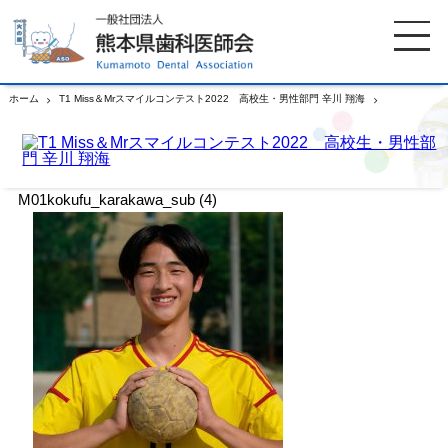
ホーム
T1 Miss＆Mrスマイルコンテスト2022 高校生・男性部門 辛川 翔海
M01kokufu_karakawa_sub (4)
ホーム
歯科医師会について
M01kokufu_karakawa_sub (4)
歯科医院検索
休日当番医
イベント案内
歯の豆知識
お知らせ
口腔保健センター
国保組合からのお知らせ
熊本歯科衛生士専門学院