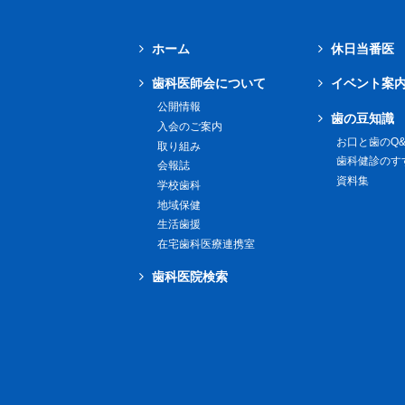
ホーム
休日当番医
歯科医師会について
イベント案
公開情報
歯の豆知識
入会のご案内
お口と歯のQ&
取り組み
歯科健診のす
会報誌
資料集
学校歯科
地域保健
生活歯援
在宅歯科医療連携室
歯科医院検索