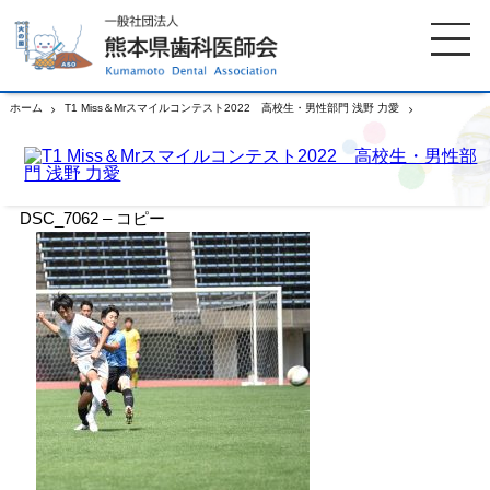
ホーム
T1 Miss＆Mrスマイルコンテスト2022 高校生・男性部門 浅野 力愛
DSC_7062
– コピー
ホーム
歯科医師会について
DSC_7062 – コピー
歯科医院検索
休日当番医
イベント案内
歯の豆知識
お知らせ
口腔保健センター
国保組合からのお知らせ
熊本歯科衛生士専門学院