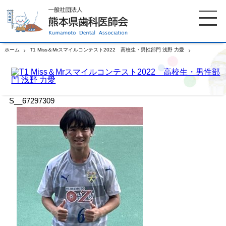
ホーム
T1 Miss＆Mrスマイルコンテスト2022 高校生・男性部門 浅野 力愛
S__67297309
ホーム
歯科医師会について
S__67297309
歯科医院検索
休日当番医
イベント案内
歯の豆知識
お知らせ
口腔保健センター
国保組合からのお知らせ
熊本歯科衛生士専門学院