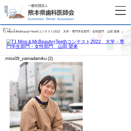
ホーム
T1 Miss＆Mr.Beauty×Teethコンテスト2022 大学・専門学生部門・女性部門 山田 望来
miss09_yamadamiku (2)
ホーム
歯科医師会について
miss09_yamadamiku (2)
歯科医院検索
休日当番医
イベント案内
歯の豆知識
お知らせ
口腔保健センター
国保組合からのお知らせ
熊本歯科衛生士専門学院