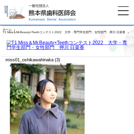
ホーム
T1 Miss＆Mr.Beauty×Teethコンテスト2022 大学・専門学生部門・女性部門 押川 日菜香
miss01_oshikawahinaka (3)
ホーム
歯科医師会について
miss01_oshikawahinaka (3)
歯科医院検索
休日当番医
イベント案内
歯の豆知識
お知らせ
口腔保健センター
国保組合からのお知らせ
熊本歯科衛生士専門学院