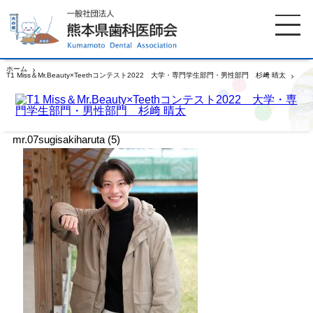
ホーム
T1 Miss＆Mr.Beauty×Teethコンテスト2022 大学・専門学生部門・男性部門 杉﨑 晴太
mr.07sugisakiharuta (5)
ホーム
歯科医師会について
mr.07sugisakiharuta (5)
歯科医院検索
休日当番医
イベント案内
歯の豆知識
お知らせ
口腔保健センター
国保組合からのお知らせ
熊本歯科衛生士専門学院