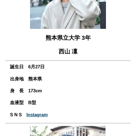
会員専用ページ
プライバシーポリシー
サイトマップ
熊本県立大学 3
年
西山 凜
誕生日 6
月27
日
出身地 熊本県
身 長 173
cm
血液型 B型
S N S
Instagram