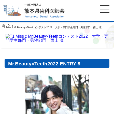
ホーム
T1 Miss＆Mr.Beauty×Teethコンテスト2022 大学・専門学生部門・男性部門 西山 凜
ホーム
歯科医師会について
歯科医院検索
休日当番医
Mr.Beauty×Teeth2022 ENTRY 8
イベント案内
歯の豆知識
お知らせ
口腔保健センター
国保組合からのお知らせ
熊本歯科衛生士専門学院