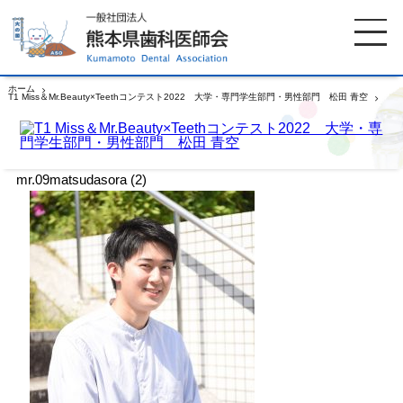
ホーム
T1 Miss＆Mr.Beauty×Teethコンテスト2022 大学・専門学生部門・男性部門 松田 青空
mr.09matsudasora (2)
ホーム
歯科医師会について
mr.09matsudasora (2)
歯科医院検索
休日当番医
イベント案内
歯の豆知識
お知らせ
口腔保健センター
国保組合からのお知らせ
熊本歯科衛生士専門学院