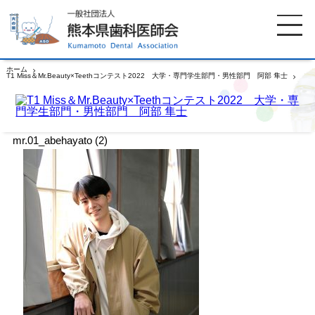
ホーム
T1 Miss＆Mr.Beauty×Teethコンテスト2022 大学・専門学生部門・男性部門 阿部 隼士
mr.01_abehayato (2)
ホーム
歯科医師会について
mr.01_abehayato (2)
歯科医院検索
休日当番医
イベント案内
歯の豆知識
お知らせ
口腔保健センター
国保組合からのお知らせ
熊本歯科衛生士専門学院