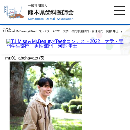
ホーム
T1 Miss＆Mr.Beauty×Teethコンテスト2022 大学・専門学生部門・男性部門 阿部 隼士
mr.01_abehayato (5)
ホーム
歯科医師会について
mr.01_abehayato (5)
歯科医院検索
休日当番医
イベント案内
歯の豆知識
お知らせ
口腔保健センター
国保組合からのお知らせ
熊本歯科衛生士専門学院