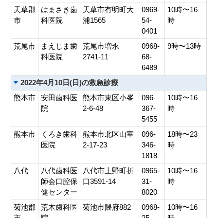
天草郡
はまさき歯
天草市有明町大
0969-
10時〜16
市
科医院
浦1565
54-
時
0401
荒尾市
まえじま歯
荒尾市増永
0968-
9時〜13時
科医院
2741-11
68-
6489
2022年4月10日(日)の救急診療
熊本市
安田歯科医
熊本市東区小峯
096-
10時〜16
院
2-6-48
367-
時
5455
熊本市
くろき歯科
熊本市北区山室
096-
18時〜23
医院
2-17-23
346-
時
1818
八代
八代歯科医
八代市上野町折
0965-
10時〜16
師会口腔保
口3591-14
31-
時
健センター
8020
菊池郡
荒木歯科医
菊池市隈府882
0968-
10時〜16
市
院
25-
時