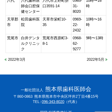
八代
八代歯科医
八代市上野町折
0965-
10時〜16
師会口腔保
口3591-14
31-
時
健センター
8020
天草郡
松田歯科医
天草市栄町10-
0969-
10時〜16
市
院
35
22-
時
2432
荒尾市
白井デンタ
荒尾市西原町3-
0968-
9時〜13時
ルクリニッ
8-1
62-
ク
9277
2022年3月
2022年5月
熊本県歯科医師会
一般社団法人
〒860-0863
熊本県熊本市中央区坪井2丁目4番15号
TEL
096-343-8020
（代表）