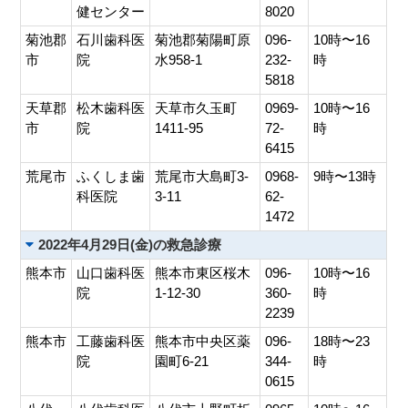
健センター
8020
菊池郡
石川歯科医
菊池郡菊陽町原
096-
10時〜16
市
院
水958-1
232-
時
5818
天草郡
松木歯科医
天草市久玉町
0969-
10時〜16
市
院
1411-95
72-
時
6415
荒尾市
ふくしま歯
荒尾市大島町3-
0968-
9時〜13時
科医院
3-11
62-
1472
2022年4月29日(金)の救急診療
熊本市
山口歯科医
熊本市東区桜木
096-
10時〜16
院
1-12-30
360-
時
2239
熊本市
工藤歯科医
熊本市中央区薬
096-
18時〜23
院
園町6-21
344-
時
0615