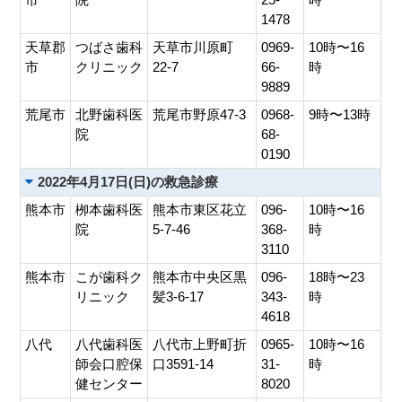
1478
天草郡
つばさ歯科
天草市川原町
0969-
10時〜16
市
クリニック
22-7
66-
時
9889
荒尾市
北野歯科医
荒尾市野原47-3
0968-
9時〜13時
院
68-
0190
2022年4月17日(日)の救急診療
熊本市
栁本歯科医
熊本市東区花立
096-
10時〜16
院
5-7-46
368-
時
3110
熊本市
こが歯科ク
熊本市中央区黒
096-
18時〜23
リニック
髪3-6-17
343-
時
4618
八代
八代歯科医
八代市上野町折
0965-
10時〜16
師会口腔保
口3591-14
31-
時
健センター
8020