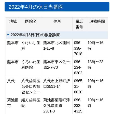
会員専用ページ
プライバシーポリシー
2022年4月の休日当番医
サイトマップ
地域
医院名
住所
電話
診療時間
番号
2022年4月3日(日)の救急診療
熊本市
やけいし歯
熊本市北区龍田
096-
10時〜16
科
1-15-8
338-
時
7018
熊本市
くろいわ歯
熊本市東区佐土
096-
18時〜23
科医院
原2-7-70
234-
時
6302
八代
八代歯科医
八代市上野町折
0965-
10時〜16
師会口腔保
口3591-14
31-
時
健センター
8020
菊池郡
緒方歯科医
菊池郡菊陽町津
096-
10時〜16
市
院
久礼廣街道
232-
時
2381-3
4315