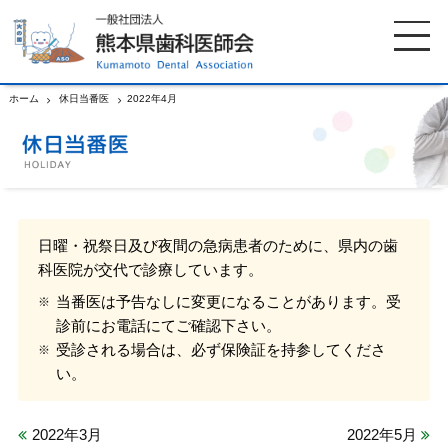
ホーム
休日当番医
2022年4月
ホーム
歯科医師会について
歯科医院検索
休日当番医
日曜・祝祭日及び夜間の急病患者のために、県内の歯
科医院が交代で診療しています。
イベント案内
歯の豆知識
当番医は予告なしに変更になることがあります。受
診前にお電話にてご確認下さい。
お知らせ
口腔保健センター
受診される場合は、必ず保険証を持参してくださ
い。
国保組合からのお知らせ
熊本歯科衛生士専門学院
2022年3月
2022年5月