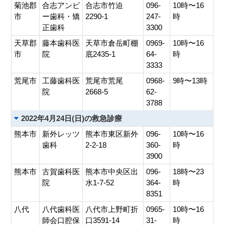
菊池郡
合志アンビ
合志市竹迫
096-
10時〜16
市
ー歯科・矯
2290-1
247-
時
正歯科
3300
天草郡
藤本歯科医
天草市倉岳町棚
0969-
10時〜16
市
院
底2435-1
64-
時
3333
荒尾市
工藤歯科医
荒尾市荒尾
0968-
9時〜13時
院
2668-5
62-
3788
2022年4月24日(日)の救急診療
熊本市
新外レッツ
熊本市東区新外
096-
10時〜16
歯科
2-2-18
360-
時
3900
熊本市
古賀歯科医
熊本市中央区出
096-
18時〜23
院
水1-7-52
364-
時
8351
八代
八代歯科医
八代市上野町折
0965-
10時〜16
師会口腔保
口3591-14
31-
時