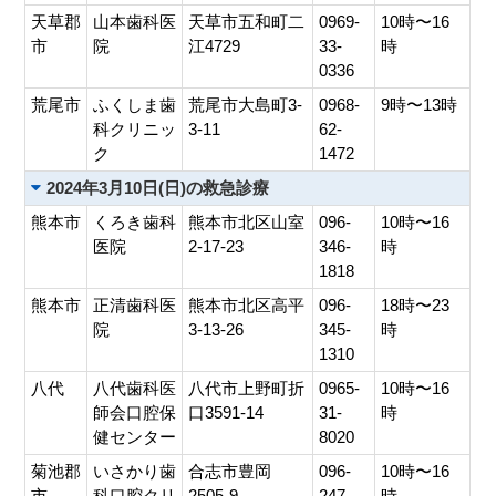
天草郡
山本歯科医
天草市五和町二
0969-
10時〜16
市
院
江4729
33-
時
0336
荒尾市
ふくしま歯
荒尾市大島町3-
0968-
9時〜13時
科クリニッ
3-11
62-
ク
1472
2024年3月10日(日)の救急診療
熊本市
くろき歯科
熊本市北区山室
096-
10時〜16
医院
2-17-23
346-
時
1818
熊本市
正清歯科医
熊本市北区高平
096-
18時〜23
院
3-13-26
345-
時
1310
八代
八代歯科医
八代市上野町折
0965-
10時〜16
師会口腔保
口3591-14
31-
時
健センター
8020
菊池郡
いさかり歯
合志市豊岡
096-
10時〜16
市
科口腔クリ
2505-9
247-
時