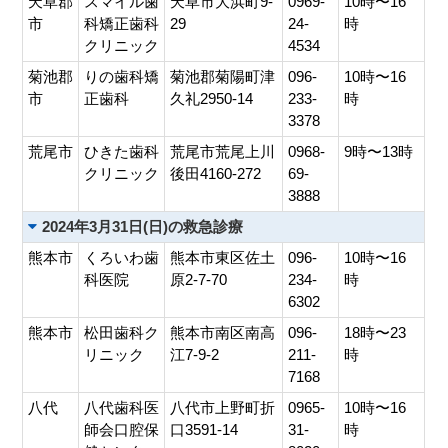
天草郡
スマイル歯
天草市大浜町9-
0969-
10時〜16
市
科矯正歯科
29
24-
時
クリニック
4534
菊池郡
りの歯科矯
菊池郡菊陽町津
096-
10時〜16
市
正歯科
久礼2950-14
233-
時
3378
荒尾市
ひきた歯科
荒尾市荒尾上川
0968-
9時〜13時
クリニック
後田4160-272
69-
3888
2024年3月31日(日)の救急診療
熊本市
くろいわ歯
熊本市東区佐土
096-
10時〜16
科医院
原2-7-70
234-
時
6302
熊本市
松田歯科ク
熊本市南区南高
096-
18時〜23
リニック
江7-9-2
211-
時
7168
八代
八代歯科医
八代市上野町折
0965-
10時〜16
師会口腔保
口3591-14
31-
時