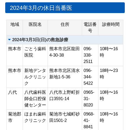
会員専用ページ
プライバシーポリシー
2024年3月の休日当番医
サイトマップ
地域
医院名
住所
電話番
診療時間
号
2024年3月3日(日)の救急診療
熊本市
ごとう歯科
熊本市北区龍田
096-
10時〜16
医院
4-30-38
338-
時
2511
熊本市
新地デンタ
熊本市北区清水
096-
18時〜23
ルクリニッ
新地1-5-36
344-
時
ク
5422
八代
八代歯科医
八代市上野町折
0965-
10時〜16
師会口腔保
口3591-14
31-
時
健センター
8020
菊池郡
ほまれ歯科
菊池市七城町砂
0968-
10時〜16
市
クリニック
田1501-2
41-
時
8841