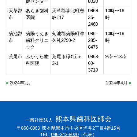
健センター
8020
天草郡
あらき歯科
天草郡苓北町志
0969-
10時〜16
市
医院
岐117
35-
時
2460
菊池郡
菊陽うえき
菊池郡菊陽町津
096-
10時〜16
市
歯科クリニ
久礼2799-2
285-
時
ック
8476
荒尾市
ふかうら歯
荒尾市緑ｹ丘5-
0968-
9時〜13時
科医院
3-1
69-
3718
2024年2月
2024年4月
熊本県歯科医師会
一般社団法人
〒860-0863
熊本県熊本市中央区坪井2丁目4番15号
TEL
096-343-8020
（代表）