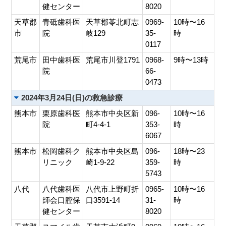
健センター
8020
天草郡
青砥歯科医
天草郡苓北町志
0969-
10時〜16
市
院
岐129
35-
時
0117
荒尾市
田中歯科医
荒尾市川登1791
0968-
9時〜13時
院
66-
0473
2024年3月24日(日)の救急診療
熊本市
栗原歯科医
熊本市中央区新
096-
10時〜16
院
町4-4-1
353-
時
6067
熊本市
松岡歯科ク
熊本市中央区島
096-
18時〜23
リニック
崎1-9-22
359-
時
5743
八代
八代歯科医
八代市上野町折
0965-
10時〜16
師会口腔保
口3591-14
31-
時
健センター
8020