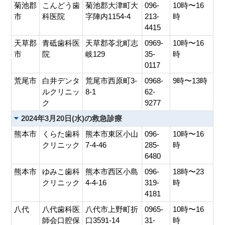
菊池郡
こんどう歯
菊池郡大津町大
096-
10時〜16
市
科医院
字陣内1154-4
213-
時
4415
天草郡
青砥歯科医
天草郡苓北町志
0969-
10時〜16
市
院
岐129
35-
時
0117
荒尾市
白井デンタ
荒尾市西原町3-
0968-
9時〜13時
ルクリニッ
8-1
62-
ク
9277
2024年3月20日(水)の救急診療
熊本市
くらた歯科
熊本市東区小山
096-
10時〜16
クリニック
7-4-46
285-
時
6480
熊本市
ゆみこ歯科
熊本市西区小島
096-
18時〜23
クリニック
4-4-16
319-
時
4181
八代
八代歯科医
八代市上野町折
0965-
10時〜16
師会口腔保
口3591-14
31-
時