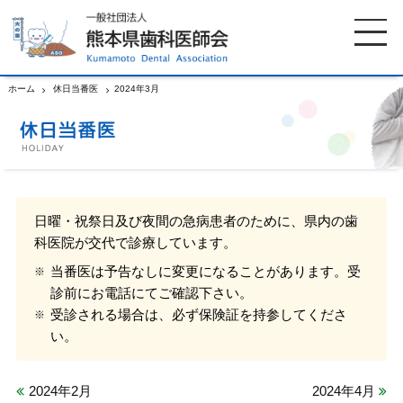
ホーム
休日当番医
2024年3月
ホーム
歯科医師会について
歯科医院検索
休日当番医
日曜・祝祭日及び夜間の急病患者のために、県内の歯
科医院が交代で診療しています。
イベント案内
歯の豆知識
当番医は予告なしに変更になることがあります。受
診前にお電話にてご確認下さい。
お知らせ
口腔保健センター
受診される場合は、必ず保険証を持参してくださ
い。
国保組合からのお知らせ
熊本歯科衛生士専門学院
2024年2月
2024年4月