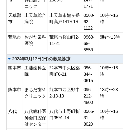
ニック
1771
天草郡
上天草総合
上天草市龍ヶ岳
0969-
10時〜16
市
病院
町高戸1419-19
62-
時
1122
荒尾市
おがた歯科
荒尾市桜山町2-
0968-
9時〜13時
医院
11-21
68-
5558
2024年3月17日(日)の救急診療
熊本市
工藤歯科医
熊本市中央区薬
096-
10時〜16
院
園町6-21
344-
時
0615
熊本市
まちだ歯科
熊本市西区野中
096-
18時〜23
クリニック
2-13-13
212-
時
4800
八代
八代歯科医
八代市上野町折
0965-
10時〜16
師会口腔保
口3591-14
31-
時
健センター
8020