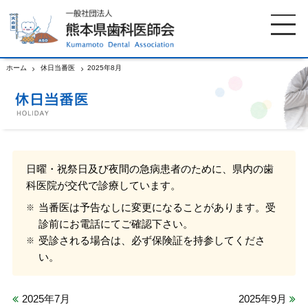
ホーム
休日当番医
2025年8月
ホーム
歯科医師会について
歯科医院検索
休日当番医
日曜・祝祭日及び夜間の急病患者のために、県内の歯
科医院が交代で診療しています。
イベント案内
歯の豆知識
当番医は予告なしに変更になることがあります。受
診前にお電話にてご確認下さい。
お知らせ
口腔保健センター
受診される場合は、必ず保険証を持参してくださ
い。
国保組合からのお知らせ
熊本歯科衛生士専門学院
2025年7月
2025年9月