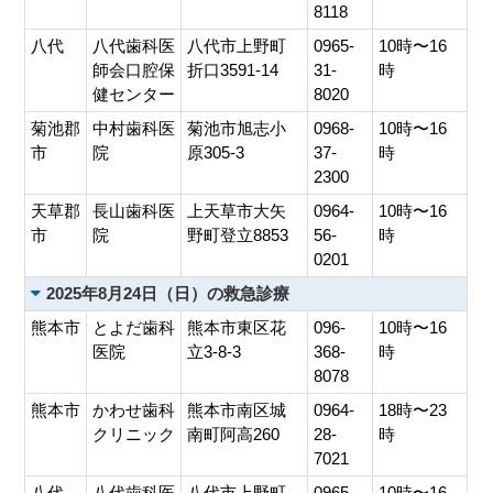
8118
八代
八代歯科医
八代市上野町
0965-
10時〜16
師会口腔保
折口3591-14
31-
時
健センター
8020
菊池郡
中村歯科医
菊池市旭志小
0968-
10時〜16
市
院
原305-3
37-
時
2300
天草郡
長山歯科医
上天草市大矢
0964-
10時〜16
市
院
野町登立8853
56-
時
0201
2025年8月24日（日）の救急診療
熊本市
とよだ歯科
熊本市東区花
096-
10時〜16
医院
立3-8-3
368-
時
8078
熊本市
かわせ歯科
熊本市南区城
0964-
18時〜23
クリニック
南町阿高260
28-
時
7021
八代
八代歯科医
八代市上野町
0965-
10時〜16