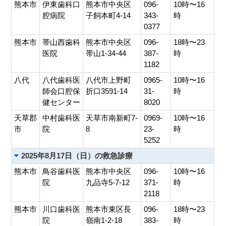
熊本市
伊東歯科口
熊本市中央区
096-
10時〜16
腔病院
子飼本町4-14
343-
時
0377
熊本市
帯山西歯科
熊本市中央区
096-
18時〜23
医院
帯山1-34-44
387-
時
1182
八代
八代歯科医
八代市上野町
0965-
10時〜16
師会口腔保
折口3591-14
31-
時
健センター
8020
天草郡
中村歯科医
天草市南新町7-
0969-
10時〜16
市
院
8
23-
時
5252
2025年8月17日（日）の救急診療
熊本市
鳥谷歯科医
熊本市中央区
096-
10時〜16
院
九品寺5-7-12
371-
時
2118
熊本市
川口歯科医
熊本市東区長
096-
18時〜23
院
嶺南1-2-18
383-
時