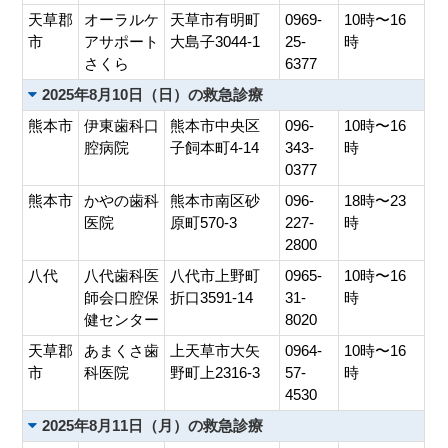
天草郡
オーラルケ
天草市有明町
0969-
10時〜16
市
アサポート
大島子3044-1
25-
時
さくら
6377
2025年8月10日（日）の救急診療
熊本市
伊東歯科口
熊本市中央区
096-
10時〜16
腔病院
子飼本町4-14
343-
時
0377
熊本市
かやの歯科
熊本市南区砂
096-
18時〜23
医院
原町570-3
227-
時
2800
八代
八代歯科医
八代市上野町
0965-
10時〜16
師会口腔保
折口3591-14
31-
時
健センター
8020
天草郡
あまくさ歯
上天草市大矢
0964-
10時〜16
市
科医院
野町上2316-3
57-
時
4530
2025年8月11日（月）の救急診療