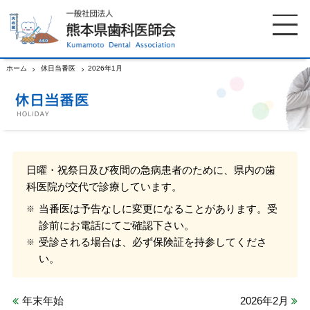
ホーム
休日当番医
2026年1月
ホーム
歯科医師会について
歯科医院検索
休日当番医
日曜・祝祭日及び夜間の急病患者のために、県内の歯
科医院が交代で診療しています。
イベント案内
歯の豆知識
当番医は予告なしに変更になることがあります。受
診前にお電話にてご確認下さい。
お知らせ
口腔保健センター
受診される場合は、必ず保険証を持参してくださ
い。
国保組合からのお知らせ
熊本歯科衛生士専門学院
年末年始
2026年2月