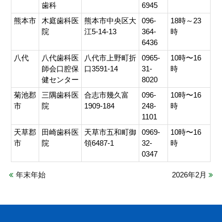
歯科
6945
熊本市
木庭歯科医
熊本市中央区大
096-
18時～23
院
江5-14-13
364-
時
6436
八代
八代歯科医
八代市上野町折
0965-
10時〜16
師会口腔保
口3591-14
31-
時
健センター
8020
菊池郡
三隅歯科医
合志市幾久富
096-
10時〜16
市
院
1909-184
248-
時
1101
天草郡
田崎歯科医
天草市五和町御
0969-
10時〜16
市
院
領6487-1
32-
時
0347
年末年始
2026年2月