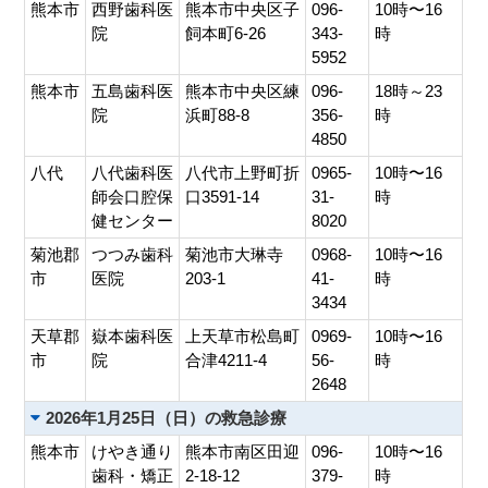
熊本市
西野歯科医
熊本市中央区子
096-
10時〜16
院
飼本町6-26
343-
時
5952
熊本市
五島歯科医
熊本市中央区練
096-
18時～23
院
浜町88-8
356-
時
4850
八代
八代歯科医
八代市上野町折
0965-
10時〜16
師会口腔保
口3591-14
31-
時
健センター
8020
菊池郡
つつみ歯科
菊池市大琳寺
0968-
10時〜16
市
医院
203-1
41-
時
3434
天草郡
嶽本歯科医
上天草市松島町
0969-
10時〜16
市
院
合津4211-4
56-
時
2648
2026年1月25日（日）の救急診療
熊本市
けやき通り
熊本市南区田迎
096-
10時〜16
歯科・矯正
2-18-12
379-
時