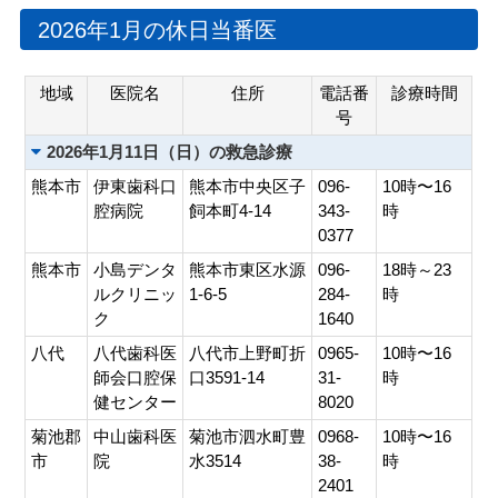
会員専用ページ
プライバシーポリシー
2026年1月の休日当番医
サイトマップ
地域
医院名
住所
電話番
診療時間
号
2026年1月11日（日）の救急診療
熊本市
伊東歯科口
熊本市中央区子
096-
10時〜16
腔病院
飼本町4-14
343-
時
0377
熊本市
小島デンタ
熊本市東区水源
096-
18時～23
ルクリニッ
1-6-5
284-
時
ク
1640
八代
八代歯科医
八代市上野町折
0965-
10時〜16
師会口腔保
口3591-14
31-
時
健センター
8020
菊池郡
中山歯科医
菊池市泗水町豊
0968-
10時〜16
市
院
水3514
38-
時
2401