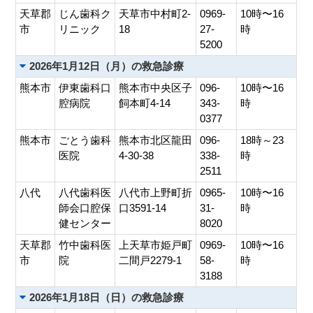
天草郡
じん歯科ク
天草市中村町2-
0969-
10時〜16
市
リニック
18
27-
時
5200
2026年1月12日（月）の救急診療
熊本市
伊東歯科口
熊本市中央区子
096-
10時〜16
腔病院
飼本町4-14
343-
時
0377
熊本市
ごとう歯科
熊本市北区龍田
096-
18時～23
医院
4-30-38
338-
時
2511
八代
八代歯科医
八代市上野町折
0965-
10時〜16
師会口腔保
口3591-14
31-
時
健センター
8020
天草郡
竹中歯科医
上天草市姫戸町
0969-
10時〜16
市
院
二間戸2279-1
58-
時
3188
2026年1月18日（日）の救急診療