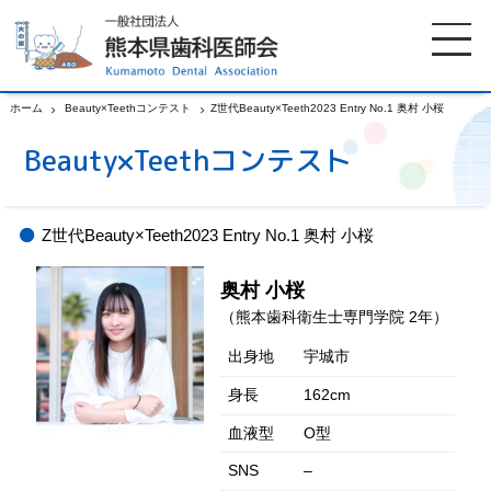
ホーム
Beauty×Teethコンテスト
Z世代Beauty×Teeth2023 Entry No.1 奥村 小桜
Beauty×Teethコンテスト
ホーム
歯科医師会について
Z世代Beauty×Teeth2023 Entry No.1 奥村 小桜
歯科医院検索
休日当番医
奥村 小桜
イベント案内
歯の豆知識
（熊本歯科衛生士専門学院 2年）
出身地
宇城市
お知らせ
口腔保健センター
身長
162cm
血液型
O型
国保組合からのお知らせ
熊本歯科衛生士専門学院
SNS
–