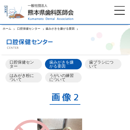
ホーム
口腔保健センター
歯みがきを嫌がる要因
画像2
ホーム
歯科医師会について
口腔保健セン
歯みがきを嫌
歯ブラシにつ
歯科医院検索
休日当番医
ター
がる要因
いて
はみがき粉に
うがいの練習
ついて
について
イベント案内
歯の豆知識
画像2
お知らせ
口腔保健センター
国保組合からのお知らせ
熊本歯科衛生士専門学院