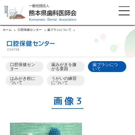
ホーム
口腔保健センター
歯ブラシについて
画像3
ホーム
歯科医師会について
口腔保健セン
歯みがきを嫌
歯ブラシにつ
歯科医院検索
休日当番医
ター
がる要因
いて
はみがき粉に
うがいの練習
ついて
について
イベント案内
歯の豆知識
画像3
お知らせ
口腔保健センター
国保組合からのお知らせ
熊本歯科衛生士専門学院