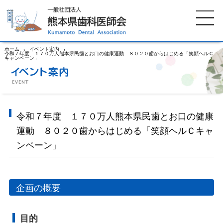
ホーム
イベント案内
令和７年度 １７０万人熊本県民歯とお口の健康運動 ８０２０歯からはじめる「笑顔ヘルＣ
キャンペーン」
ホーム
歯科医師会について
歯科医院検索
休日当番医
令和７年度 １７０万人熊本県民歯とお口の健康
運動 ８０２０歯からはじめる「笑顔ヘルＣキャ
イベント案内
歯の豆知識
ンペーン」
お知らせ
口腔保健センター
企画の概要
国保組合からのお知らせ
熊本歯科衛生士専門学院
目的