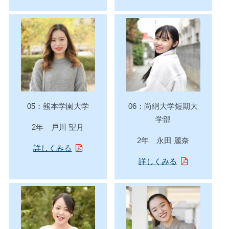
05：熊本学園大学
06：尚絅大学短期大
学部
2年 戸川 望月
2年 永田 麗奈
詳しくみる
詳しくみる