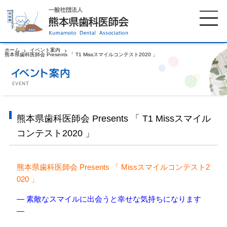
ホーム
イベント案内
熊本県歯科医師会 Presents 「 T1 Missスマイルコンテスト2020 」
ホーム
歯科医師会について
歯科医院検索
休日当番医
熊本県歯科医師会 Presents 「 T1 Missスマイル
コンテスト2020 」
イベント案内
歯の豆知識
熊本県歯科医師会 Presents 「 Missスマイルコンテスト2
お知らせ
口腔保健センター
020 」
— 素敵なスマイルに出会うと幸せな気持ちになります
国保組合からのお知らせ
熊本歯科衛生士専門学院
—