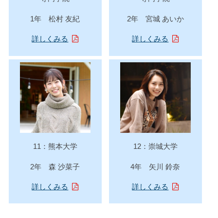
1年 松村 友紀
2年 宮城 あいか
詳しくみる
詳しくみる
11：熊本大学
12：崇城大学
2年 森 沙菜子
4年 矢川 鈴奈
詳しくみる
詳しくみる