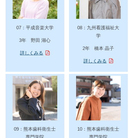
07：平成音楽大学
08：九州看護福祉大
学
3年 野田 湖心
2年 橋本 晶子
詳しくみる
詳しくみる
09：熊本歯科衛生士
10：熊本歯科衛生士
専門学院
専門学院