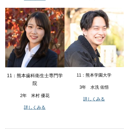
11：熊本学園大学
11：熊本歯科衛生士専門学
院
3年 水洗 佑悟
2年 米村 優花
詳しくみる
詳しくみる