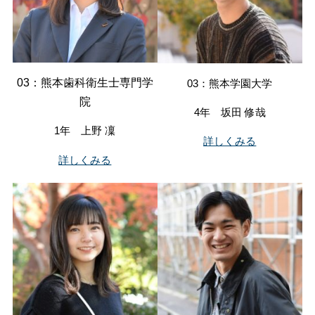
03：熊本歯科衛生士専門学
03：熊本学園大学
院
4年 坂田 修哉
1年 上野 凜
詳しくみる
詳しくみる