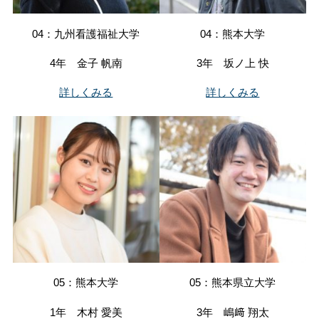
04：九州看護福祉大学
04：熊本大学
4年 金子 帆南
3年 坂ノ上 快
詳しくみる
詳しくみる
05：熊本大学
05：熊本県立大学
1年 木村 愛美
3年 嶋﨑 翔太