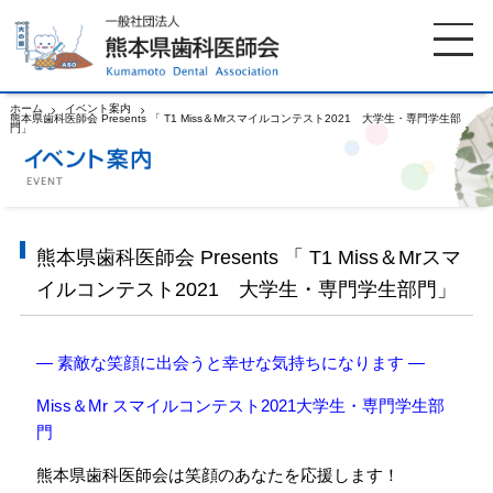
ホーム
イベント案内
熊本県歯科医師会 Presents 「 T1 Miss＆Mrスマイルコンテスト2021 大学生・専門学生部
門」
ホーム
歯科医師会について
歯科医院検索
休日当番医
熊本県歯科医師会 Presents 「 T1 Miss＆Mrスマ
イルコンテスト2021 大学生・専門学生部門」
イベント案内
歯の豆知識
— 素敵な笑顔に出会うと幸せな気持ちになります —
お知らせ
口腔保健センター
Miss＆Mr スマイルコンテスト2021大学生・専門学生部
門
国保組合からのお知らせ
熊本歯科衛生士専門学院
熊本県歯科医師会は笑顔のあなたを応援します！