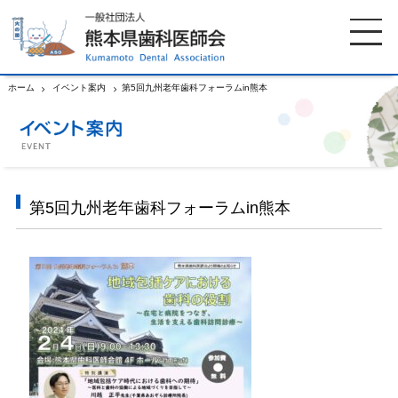
ホーム
イベント案内
第5回九州老年歯科フォーラムin熊本
ホーム
歯科医師会について
歯科医院検索
休日当番医
第5回九州老年歯科フォーラムin熊本
イベント案内
歯の豆知識
お知らせ
口腔保健センター
国保組合からのお知らせ
熊本歯科衛生士専門学院