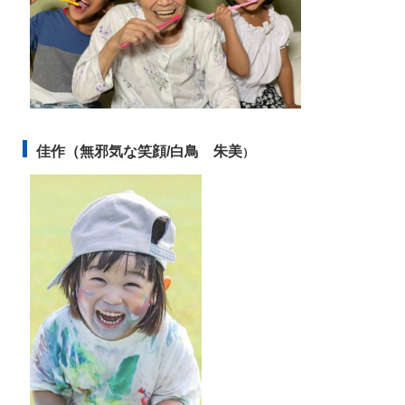
佳作（無邪気な笑顔/白鳥
朱美
）