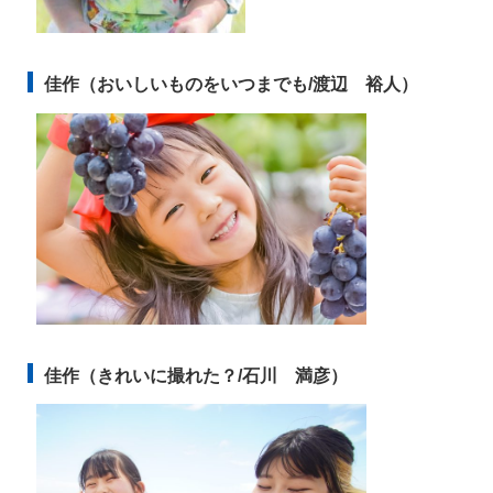
佳作（おいしいものをいつまでも/渡辺
裕人）
佳作（きれいに撮れた？/石川
満彦）