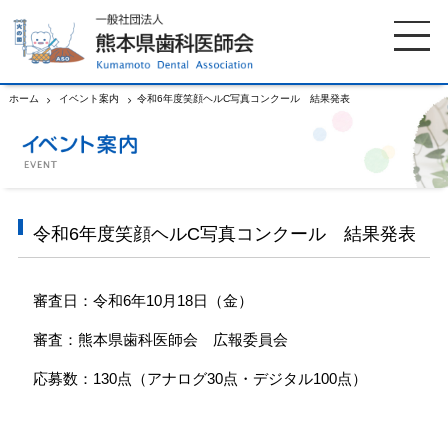
ホーム
イベント案内
令和6年度笑顔ヘルC写真コンクール 結果発表
ホーム
歯科医師会について
歯科医院検索
休日当番医
令和6年度笑顔ヘルC写真コンクール 結果発表
イベント案内
歯の豆知識
審査日：令和6年10月18日（金）
審査：熊本県歯科医師会 広報委員会
お知らせ
口腔保健センター
応募数：130点（アナログ30点・デジタル100点）
国保組合からのお知らせ
熊本歯科衛生士専門学院